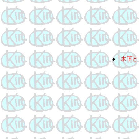
●
「木下と